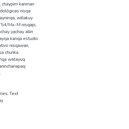
, chaypim kanman
dológicas nisqa
yninqa, willakuy
° 754/Mx-M nisqapi,
chay yachay allin
kayqa kanqa estudio
ativo nisqawan,
sa chunka
chqa watayuq
aninchanapaq
.
ries
,
Text
ay