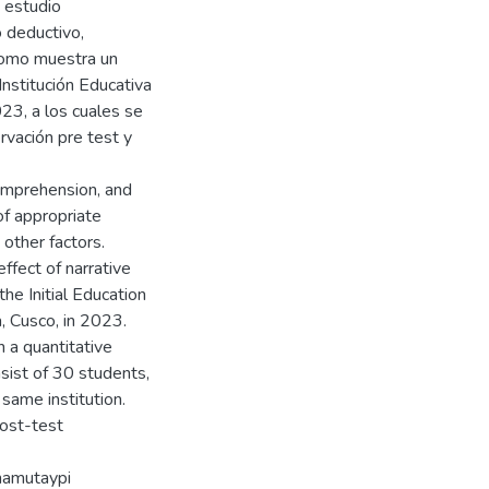
 estudio
o deductivo,
como muestra un
Institución Educativa
3, a los cuales se
rvación pre test y
omprehension, and
of appropriate
 other factors.
effect of narrative
he Initial Education
, Cusco, in 2023.
h a quantitative
sist of 30 students,
same institution.
ost-test
hamutaypi