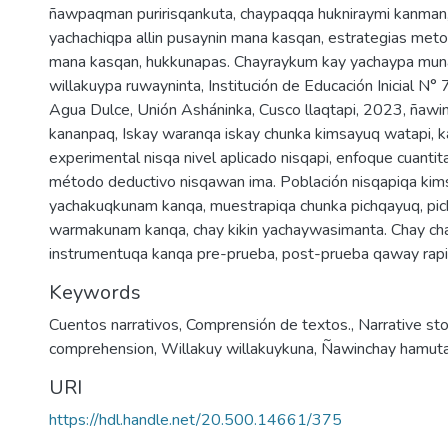
ñawpaqman puririsqankuta, chaypaqqa hukniraymi kanman
yachachiqpa allin pusaynin mana kasqan, estrategias meto
mana kasqan, hukkunapas. Chayraykum kay yachaypa muna
willakuypa ruwayninta, Institución de Educación Inicial N
Agua Dulce, Unión Asháninka, Cusco llaqtapi, 2023, ñawin
kananpaq, Iskay waranqa iskay chunka kimsayuq watapi, 
experimental nisqa nivel aplicado nisqapi, enfoque cuantit
método deductivo nisqawan ima. Población nisqapiqa kim
yachakuqkunam kanqa, muestrapiqa chunka pichqayuq, pi
warmakunam kanqa, chay kikin yachaywasimanta. Chay ch
instrumentuqa kanqa pre-prueba, post-prueba qaway rapi
Keywords
Cuentos narrativos
,
Comprensión de textos.
,
Narrative sto
comprehension
,
Willakuy willakuykuna
,
Ñawinchay hamut
URI
https://hdl.handle.net/20.500.14661/375