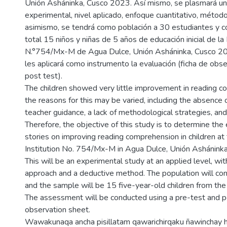
Unión Asháninka, Cusco 2023. Así mismo, se plasmará un
experimental, nivel aplicado, enfoque cuantitativo, métod
asimismo, se tendrá como población a 30 estudiantes y 
total 15 niños y niñas de 5 años de educación inicial de la 
N.°754/Mx-M de Agua Dulce, Unión Asháninka, Cusco 202
les aplicará como instrumento la evaluación (ficha de obse
post test).
The children showed very little improvement in reading c
the reasons for this may be varied, including the absence 
teacher guidance, a lack of methodological strategies, and
Therefore, the objective of this study is to determine the 
stories on improving reading comprehension in children at t
Institution No. 754/Mx-M in Agua Dulce, Unión Asháninka
This will be an experimental study at an applied level, wit
approach and a deductive method. The population will con
and the sample will be 15 five-year-old children from the 
The assessment will be conducted using a pre-test and p
observation sheet.
Wawakunaqa ancha pisillatam qawarichirqaku ñawinchay 