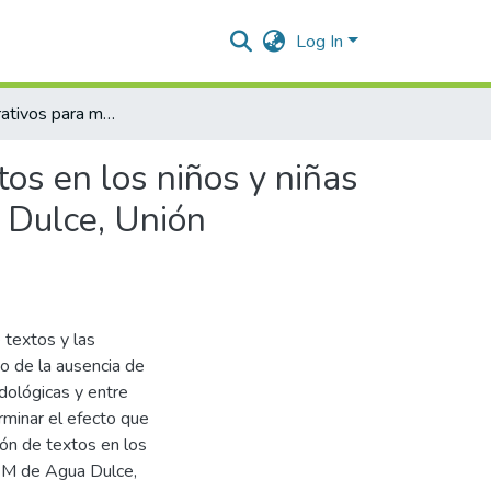
Log In
Cuentos narrativos para mejorar la comprensión de textos en los niños y niñas de la Institución Educativa Inicial N.°754/Mx-M de Agua Dulce, Unión Asháninka, Cusco 2023
os en los niños y niñas
a Dulce, Unión
 textos y las
so de la ausencia de
dológicas y entre
rminar el efecto que
ón de textos en los
Mx-M de Agua Dulce,