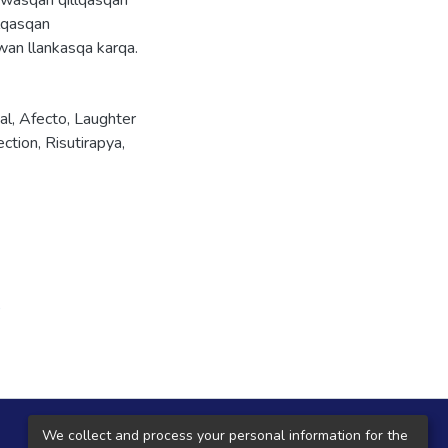
awasqan qillqasqan
llqasqan
lwan llankasqa karqa.
al
,
Afecto
,
Laughter
ection
,
Risutirapya
,
D
Local Central
We collect and process your personal information for the