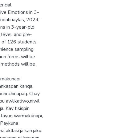
ncial.
ive Emotions in 3-
 Andahuaylas, 2024”
ns in 3-year-old
 level, and pre-
s of 126 students,
enience sampling
on forms will be
l methods will be
armakunapi
ankasqan kanqa,
uririchinapaq. Chay
pu awlikatiwo,niwil
a. Kay tisispin
atayuq warmakunapi,
 Paykuna
ma akllasqa karqaku.