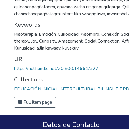
Yachaykuna uqarinapqmi, qawakuywan llankasqa karqa, q
qillqananpaqñataqmi, qawana wicha nisqanpi qillqarqa. Qi
chaninchanapaqñataqmi istaristika wisqriptiwa, inwirinsha
Keywords
Risoterapia
,
Emoción
,
Curiosidad
,
Asombro
,
Conexión Soci
therapy
,
Joy
,
Curiosity
,
Amazement
,
Social Connection
,
Aff
Kuriusidad
,
allin kawsay
,
kuyakuy
URI
https://hdl.handle.net/20.500.14661/327
Collections
EDUCACIÓN INICIAL INTERCULTURAL BILINGUE PP
Full item page
Datos de Contacto