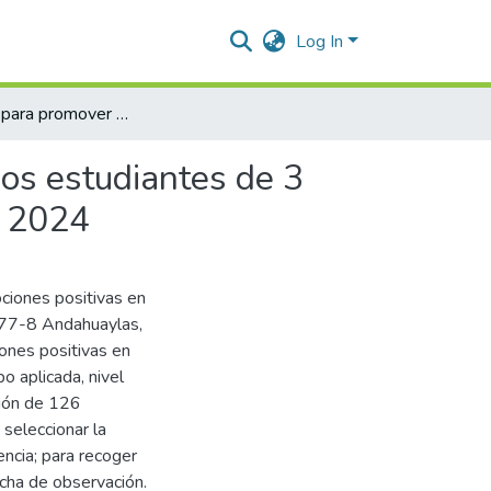
Log In
Risoterapia para promover las emociones positivas en los estudiantes de 3 años de la Institución Educativa N°277-8, Andahuaylas 2024
los estudiantes de 3
s 2024
ciones positivas en
°277-8 Andahuaylas,
iones positivas en
o aplicada, nivel
ción de 126
seleccionar la
ncia; para recoger
icha de observación.