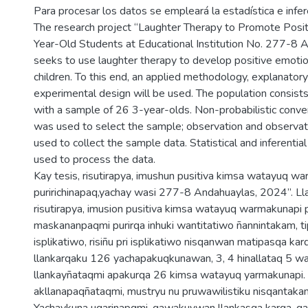
Para procesar los datos se empleará la estadística e infere
The research project “Laughter Therapy to Promote Posit
Year-Old Students at Educational Institution No. 277-8
seeks to use laughter therapy to develop positive emotio
children. To this end, an applied methodology, explanatory
experimental design will be used. The population consist
with a sample of 26 3-year-olds. Non-probabilistic conv
was used to select the sample; observation and observati
used to collect the sample data. Statistical and inferentia
used to process the data.
Kay tesis, risutirapya, imushun pusitiva kimsa watayuq w
puririchinapaq,yachay wasi 277-8 Andahuaylas, 2024”. Ll
risutirapya, imusion pusitiva kimsa watayuq warmakunapi p
maskananpaqmi purirqa inhuki wantitatiwo ñannintakam, ti
isplikatiwo, risiñu pri isplikatiwo nisqanwan matipasqa karq
llankarqaku 126 yachapakuqkunawan, 3, 4 hinallataq 5 w
llankayñataqmi apakurqa 26 kimsa watayuq yarmakunapi.
akllanapaqñataqmi, mustryu nu pruwawilistiku nisqantaka