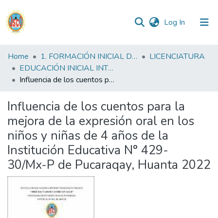
(current)
Log In
Communities
Home
1. FORMACIÓN INICIAL DOCENTE
LICENCIATURA
&
EDUCACIÓN INICIAL INTERCULTURAL BILINGUE FID
Collections
Influencia de los cuentos para la mejora de la expresión oral en los niños y niñas de 4 años de la Institución Educativa N° 429- 30/Mx-P de Pucaraqay, Huanta 2022
All of DSpace
Influencia de los cuentos para la
mejora de la expresión oral en los
Statistics
niños y niñas de 4 años de la
Institución Educativa N° 429-
Reglamento
30/Mx-P de Pucaraqay, Huanta 2022
Formatos
Manuales