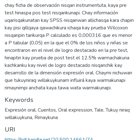
chay ficha de observación nisqan instrumentuta, kaya pre
test hinaspa pos test nisqankunapi. Chay información
uqarisqakunatan kay SPSS nisqanwan allichasqa kara chapin
kay pisi qillqaya qawachikura ichaqa kay prueba Wilcoxon
nisqanpin tarikurqa P calculado es 0,000316 que es menor
a P tabular (0,05) en la que el 0% de los niños y niñas se
encontraron en el nivel de logro destacado en la pre test,
hinaptin kay prueba de post test el 12.5% warmachakuna
kachkanku kay nivel de logro destacado nisqanchik kay
desarrollo de la dimensión expresión oral. Chaymi nichuwan
que tukuyniraq willakuykunam influirá kaya warmakunapi
rimaynimpi anchata kaya tawa wata warmakunapi.
Keywords
Expresión oral
,
Cuentos
,
Oral expression
,
Tale
,
Tukuy niraq
willakuykuna
,
Rimaykuna
URI
https://hdl.handle.net/20.500.14661/74