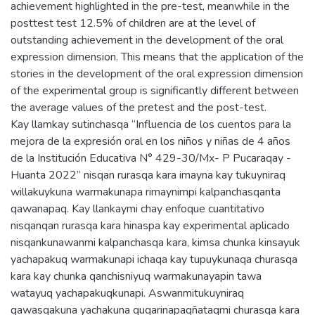
achievement highlighted in the pre-test, meanwhile in the
posttest test 12.5% of children are at the level of
outstanding achievement in the development of the oral
expression dimension. This means that the application of the
stories in the development of the oral expression dimension
of the experimental group is significantly different between
the average values of the pretest and the post-test.
Kay llamkay sutinchasqa “Influencia de los cuentos para la
mejora de la expresión oral en los niños y niñas de 4 años
de la Institución Educativa N° 429-30/Mx- P Pucaraqay -
Huanta 2022” nisqan rurasqa kara imayna kay tukuyniraq
willakuykuna warmakunapa rimaynimpi kalpanchasqanta
qawanapaq. Kay llankaymi chay enfoque cuantitativo
nisqanqan rurasqa kara hinaspa kay experimental aplicado
nisqankunawanmi kalpanchasqa kara, kimsa chunka kinsayuk
yachapakuq warmakunapi ichaqa kay tupuykunaqa churasqa
kara kay chunka qanchisniyuq warmakunayapin tawa
watayuq yachapakuqkunapi. Aswanmitukuyniraq
qawasqakuna yachakuna quqarinapaqñataqmi churasqa kara