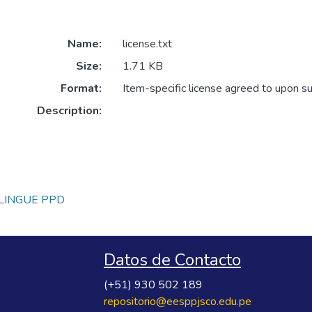
Name:
license.txt
Size:
1.71 KB
Format:
Item-specific license agreed to upon s
Description:
LINGUE PPD
Datos de Contacto
(+51) 930 502 189
repositorio@eesppjsco.edu.pe