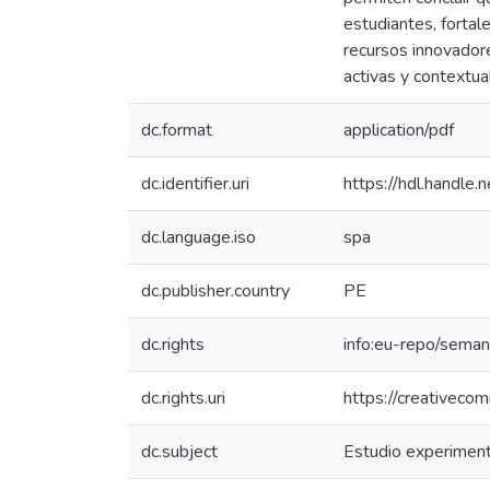
estudiantes, fortal
recursos innovador
activas y contextua
dc.format
application/pdf
dc.identifier.uri
https://hdl.handl
dc.language.iso
spa
dc.publisher.country
PE
dc.rights
info:eu-repo/sema
dc.rights.uri
https://creativeco
dc.subject
Estudio experiment