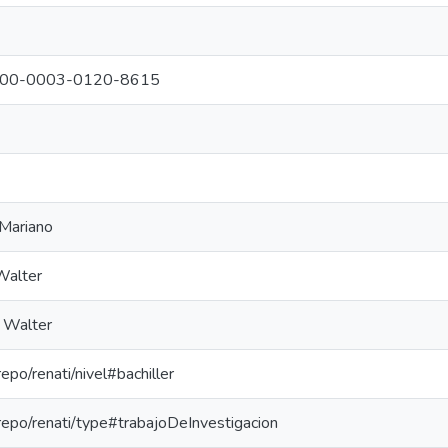
g/0000-0003-0120-8615
 Mariano
Walter
 Walter
repo/renati/nivel#bachiller
-repo/renati/type#trabajoDeInvestigacion