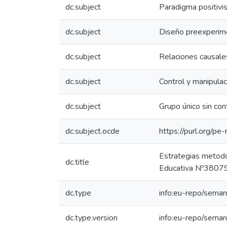
dc.subject
Paradigma positivi
dc.subject
Diseño preexperim
dc.subject
Relaciones causale
dc.subject
Control y manipulac
dc.subject
Grupo único sin con
dc.subject.ocde
https://purl.org/p
Estrategias metodoló
dc.title
Educativa Nº38079
dc.type
info:eu-repo/seman
dc.type.version
info:eu-repo/seman