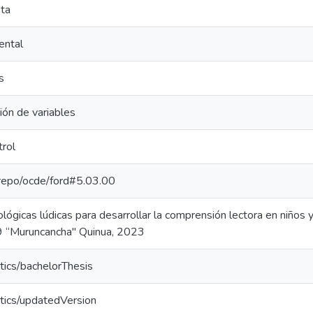
sta
ental
s
ión de variables
trol
e-repo/ocde/ford#5.03.00
gicas lúdicas para desarrollar la comprensión lectora en niños y ni
 “Muruncancha" Quinua, 2023
tics/bachelorThesis
tics/updatedVersion