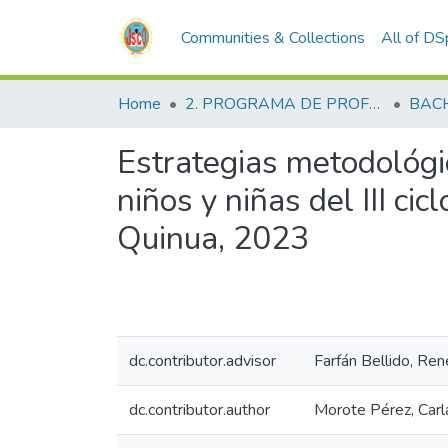
Communities & Collections
All of D
Home
2. PROGRAMA DE PROFESIONALIZACIÓN DOCENTE
BAC
Estrategias metodológic
niños y niñas del III c
Quinua, 2023
dc.contributor.advisor
Farfán Bellido, Ren
dc.contributor.author
Morote Pérez, Carl