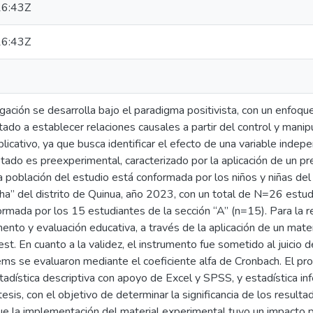
6:43Z
6:43Z
gación se desarrolla bajo el paradigma positivista, con un enfoque
tado a establecer relaciones causales a partir del control y manipu
plicativo, ya que busca identificar el efecto de una variable inde
do es preexperimental, caracterizado por la aplicación de un pre
 población del estudio está conformada por los niños y niñas del II
” del distrito de Quinua, año 2023, con un total de N=26 estud
formada por los 15 estudiantes de la sección “A” (n=15). Para la 
ento y evaluación educativa, a través de la aplicación de un mate
st. En cuanto a la validez, el instrumento fue sometido al juicio d
ítems se evaluaron mediante el coeficiente alfa de Cronbach. El pr
adística descriptiva con apoyo de Excel y SPSS, y estadística inf
tesis, con el objetivo de determinar la significancia de los resul
ue la implementación del material experimental tuvo un impacto p