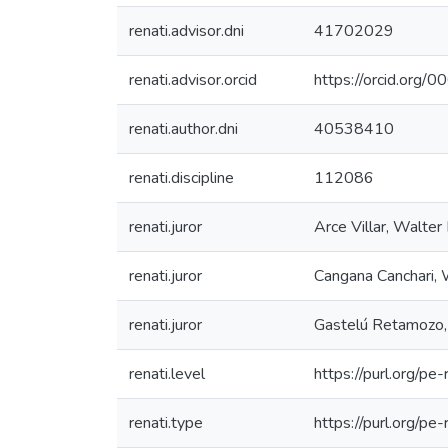
renati.advisor.dni
41702029
renati.advisor.orcid
https://orcid.or
renati.author.dni
40538410
renati.discipline
112086
renati.juror
Arce Villar, Walter
renati.juror
Cangana Canchari, 
renati.juror
Gastelú Retamozo,
renati.level
https://purl.org/pe-
renati.type
https://purl.org/pe