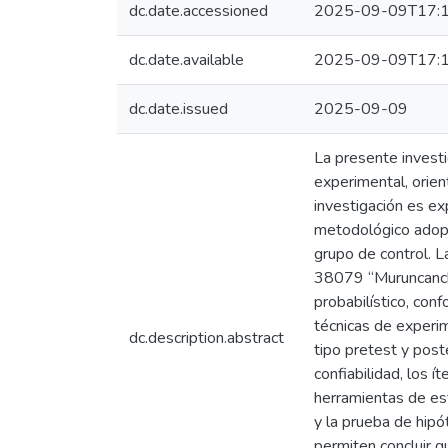
dc.date.accessioned
2025-09-09T17:1
dc.date.available
2025-09-09T17:1
dc.date.issued
2025-09-09
La presente investi
experimental, orien
investigación es ex
metodológico adopta
grupo de control. La
38079 “Muruncancha
probabilístico, con
técnicas de experim
dc.description.abstract
tipo pretest y poste
confiabilidad, los 
herramientas de est
y la prueba de hipó
permiten concluir q