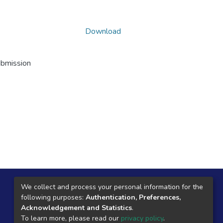
Download
ubmission
Local Central
We collect and process your personal information for the
following purposes:
Authentication, Preferences,
Jr. Razuhuillca No 624
Acknowledgement and Statistics
.
Huanta - Ayacucho
To learn more, please read our
privacy policy
.