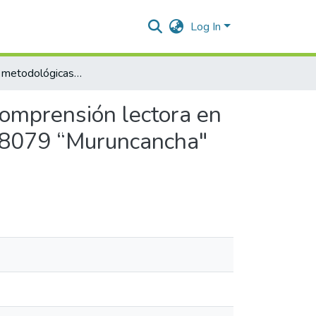
Log In
Estrategias metodológicas lúdicas para desarrollar la comprensión lectora en niños y niñas del III ciclo de la Institución Educativa Nº38079 “Muruncancha" Quinua, 2023
comprensión lectora en
 Nº38079 “Muruncancha"