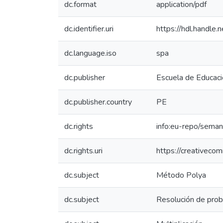
dc.format
application/pdf
dc.identifier.uri
https://hdl.handl
dc.language.iso
spa
dc.publisher
Escuela de Educaci
dc.publisher.country
PE
dc.rights
info:eu-repo/seman
dc.rights.uri
https://creativeco
dc.subject
Método Polya
dc.subject
Resolución de pro