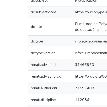
dc.subject
Multiplicación
dc.subject.ocde
https://purl.org/p
El método de Polya 
dc.title
de educación primar
dc.type
info:eu-repo/seman
dc.type.version
info:eu-repo/seman
renati.advisor.dni
31466970
renati.advisor.orcid
https://orcid.or
renati.author.dni
71591408
renati.discipline
112086