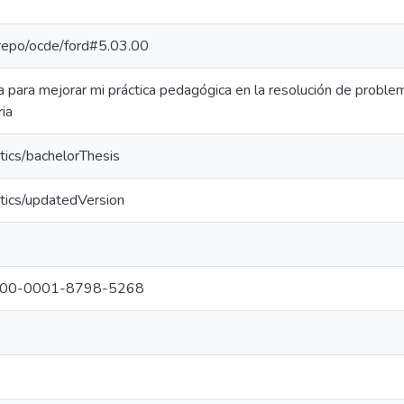
e-repo/ocde/ford#5.03.00
para mejorar mi práctica pedagógica en la resolución de problema
ia
tics/bachelorThesis
tics/updatedVersion
g/0000-0001-8798-5268