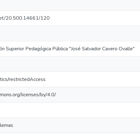
e.net/20.500.14661/120
ón Superior Pedagógica Pública "José Salvador Cavero Ovalle"
tics/restrictedAccess
mmons.org/licenses/by/4.0/
blemas