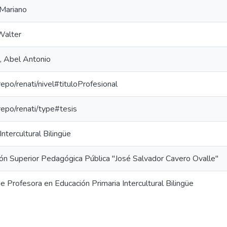
 Mariano
Walter
, Abel Antonio
repo/renati/nivel#tituloProfesional
-repo/renati/type#tesis
ntercultural Bilingüe
ón Superior Pedagógica Pública "José Salvador Cavero Ovalle"
de Profesora en Educación Primaria Intercultural Bilingüe