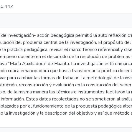
0:44Z
de investigación- acción pedagógica permitió la auto reflexión crít
ación del problema central de la investigación. El propósito del t
e la práctica pedagógica, revisar el marco teórico referencial y di
empeño docente en el desarrollo de la resolución de problemas d
ativa “María Auxiliadora” de Huanta. La investigación está enmarca
ción critica emancipadora que busca transformar la práctica docente
var para cambiar las formas de trabajar. La metodología de la i
strucción, reconstrucción y evaluación en la construcción del saber
io, de la misma manera las técnicas e instrumentos facilitaron la 
a información. Estos datos recolectados no se sometieron al anális
plazados por el funcionamiento de la propuesta pedagógica alte
 la investigación y la descripción del objetivo y así que método se