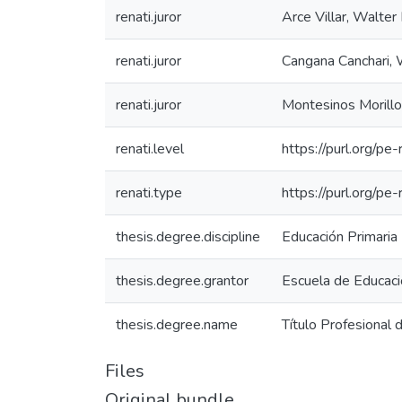
renati.juror
Arce Villar, Walter
renati.juror
Cangana Canchari, 
renati.juror
Montesinos Morillo
renati.level
https://purl.org/pe-
renati.type
https://purl.org/pe
thesis.degree.discipline
Educación Primaria I
thesis.degree.grantor
Escuela de Educaci
thesis.degree.name
Título Profesional 
Files
Original bundle