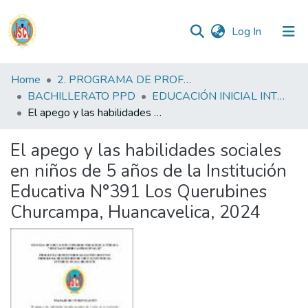
(current)
Log In
Communities
Home
2. PROGRAMA DE PROFESIONALIZACIÓN DOCENTE
&
BACHILLERATO PPD
EDUCACIÓN INICIAL INTERCULTURAL BILINGUE PPD
Collections
El apego y las habilidades sociales en niños de 5 años de la Institución Educativa N°391 Los Querubines Churcampa, Huancavelica, 2024
All of DSpace
El apego y las habilidades sociales
en niños de 5 años de la Institución
Statistics
Educativa N°391 Los Querubines
Churcampa, Huancavelica, 2024
Reglamento
Formatos
Manuales