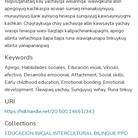
Riqsisqañataq kay yachayqa willarinqa: wawqikuna allin
apegoyuq kachkaspa aswan sumaq rimanakuyniyuq,
munayniyuq llank’ayniyoq hinaspa sunquyuq kawsayniyoqmi
kachkan. Chayraykuqa chay yachayqa allin kawsayta yachay
wasipi hinaspa wasi llaqtapi kallpachinankupaqmi, apego
allinta wiñachispa llapa llapa runa wawqikunapa tinkuykuy
allinta yanapananpaq.
Keywords
Apego
,
Habilidades sociales
,
Educación inicial
,
Vínculo
afectivo
,
Desarrollo emocional
,
Attachment
,
Social skills
,
Early childhood education
,
Emotional bonding
,
Emotional
development
,
Ñawpaq yachay
,
Sunquyuq wiñay
,
Runa tinkuy
URI
https://hdl.handle.net/20.500.14661/343
Collections
EDUCACIÓN INICIAL INTERCULTURAL BILINGUE PPD