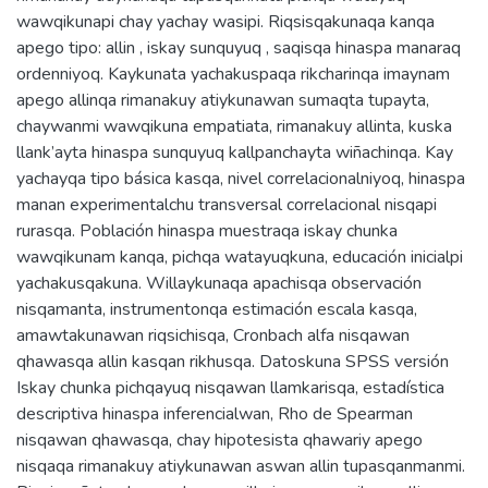
wawqikunapi chay yachay wasipi. Riqsisqakunaqa kanqa
apego tipo: allin , iskay sunquyuq , saqisqa hinaspa manaraq
ordenniyoq. Kaykunata yachakuspaqa rikcharinqa imaynam
apego allinqa rimanakuy atiykunawan sumaqta tupayta,
chaywanmi wawqikuna empatiata, rimanakuy allinta, kuska
llank’ayta hinaspa sunquyuq kallpanchayta wiñachinqa. Kay
yachayqa tipo básica kasqa, nivel correlacionalniyoq, hinaspa
manan experimentalchu transversal correlacional nisqapi
rurasqa. Población hinaspa muestraqa iskay chunka
wawqikunam kanqa, pichqa watayuqkuna, educación inicialpi
yachakusqakuna. Willaykunaqa apachisqa observación
nisqamanta, instrumentonqa estimación escala kasqa,
amawtakunawan riqsichisqa, Cronbach alfa nisqawan
qhawasqa allin kasqan rikhusqa. Datoskuna SPSS versión
Iskay chunka pichqayuq nisqawan llamkarisqa, estadística
descriptiva hinaspa inferencialwan, Rho de Spearman
nisqawan qhawasqa, chay hipotesista qhawariy apego
nisqaqa rimanakuy atiykunawan aswan allin tupasqanmanmi.