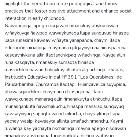
highlight the need to promote pedagogical and family
practices that foster positive attachment and enhance social
interaction in early childhood.
Ñawpaqpiqa, apego nisqawan rimanakuy atiykunawan
wiñaykuyqa ñawpaq wawaykunapa llapa sunquyuq hinaspa
llapa runasimi kawsay wiñayta yanapanqa, chaymi llapa
educación inicialpiqa imaymana qillqayniykuna hinaspa runa
kasqayniykuna allin llaqtanchikpaq wiñachinqa. Kayqa allin
runa kasqayta, rimanakuy sumaqta hinaspa
masinchikkunawan tinkuykuy allinta kallpachinqa. Ichapas,
Institución Educativa Inicial Nº 391 “Los Querubines” de
Paucarbamba, Churcampa llaqtapi, Huancavelica suyupiqa,
qhawasqanchikmi imaymana ch’usaqkuna: llapa
wawqikunaqa manaraq allin rimanakuyta atinkuchu, llapa
munasqankuta ñawichakuchu, hinaspa manaraq sunquyuq
kawsayniyuq sapaqta wiñachinkuchu, chayraykuqa llapa
yachay wasipi kawsayta allinta amañachinmanchu. Kaymi
ruwanqa kay yachayta rikcharinqa imayna apego nisqawan
rimanakuy atiykunaqa tupasqankuta pichqa watayuq