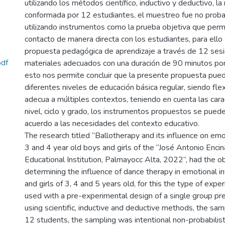
utilizando los métodos científico, inductivo y deductivo, l
conformada por 12 estudiantes, el muestreo fue no probabi
utilizando instrumentos como la prueba objetiva que permi
contacto de manera directa con los estudiantes, para ello 
propuesta pedagógica de aprendizaje a través de 12 sesi
df
materiales adecuados con una duración de 90 minutos por
esto nos permite concluir que la presente propuesta pued
diferentes niveles de educación básica regular, siendo flex
adecua a múltiples contextos, teniendo en cuenta las cara
nivel, ciclo y grado, los instrumentos propuestos se pued
acuerdo a las necesidades del contexto educativo.
The research titled “Ballotherapy and its influence on emot
3 and 4 year old boys and girls of the “José Antonio Encina
Educational Institution, Palmayocc Alta, 2022”, had the ob
determining the influence of dance therapy in emotional in
and girls of 3, 4 and 5 years old, for this the type of exp
used with a pre-experimental design of a single group pre
using scientific, inductive and deductive methods, the sam
12 students, the sampling was intentional non-probabilist