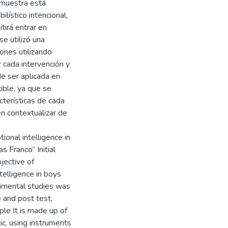
a muestra está
lístico intencional,
tirá entrar en
se utilizó una
ones utilizando
 cada intervención y
e ser aplicada en
ible, ya que se
cterísticas de cada
en contextualizar de
ional intelligence in
s Franco” Initial
jective of
telligence in boys
erimental studies was
 and post test,
ple It is made up of
ic, using instruments