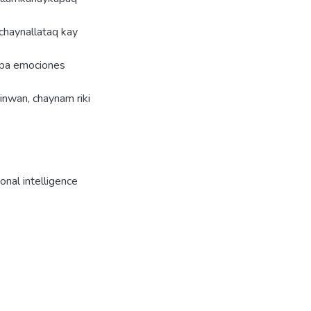
chaynallataq kay
apa emociones
nwan, chaynam riki
nal intelligence