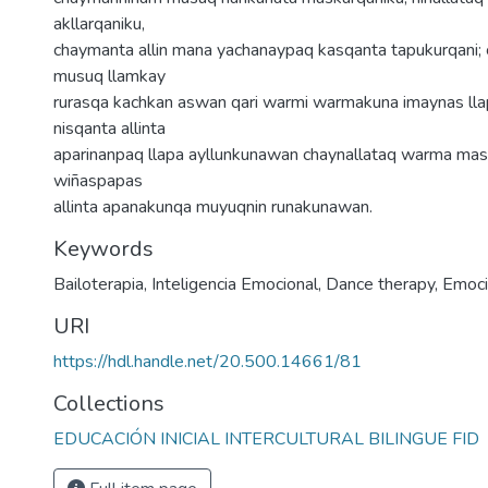
akllarqaniku,
chaymanta allin mana yachanaypaq kasqanta tapukurqani; 
musuq llamkay
rurasqa kachkan aswan qari warmi warmakuna imaynas ll
nisqanta allinta
aparinanpaq llapa ayllunkunawan chaynallataq warma masi
wiñaspapas
allinta apanakunqa muyuqnin runakunawan.
Keywords
Bailoterapia
,
Inteligencia Emocional
,
Dance therapy
,
Emocio
URI
https://hdl.handle.net/20.500.14661/81
Collections
EDUCACIÓN INICIAL INTERCULTURAL BILINGUE FID