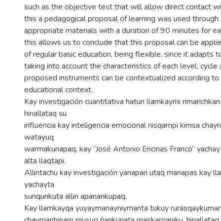
such as the objective test that will allow direct contact wi
this a pedagogical proposal of learning was used through
appropriate materials with a duration of 90 minutes for ea
this allows us to conclude that this proposal can be applie
of regular basic education, being flexible, since it adapts 
taking into account the characteristics of each level, cycle 
proposed instruments can be contextualized according to
educational context.
Kay investigación cuantitativa hatun llamkaymi rimarichkan
hinallataq su
influencia kay inteligencia emocional nisqampi kimsa chay
watayuq
warmakunapaq, kay “José Antonio Encinas Franco” yachay
alta llaqtapi.
Allintachu kay investigación yanapan utaq manapas kay l
yachayta
sunqunkuta allin apanankupaq.
Kay llamkayqa yuyaymanayniymanta tukuy rurasqaykuman
chaymanhinam musuq ñankunata maskarqaniku, hinallataq