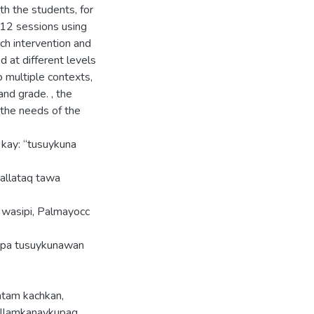
th the students, for
 12 sessions using
ch intervention and
d at different levels
to multiple contexts,
and grade. , the
 the needs of the
 kay: “tusuykuna
nallataq tawa
 wasipi, Palmayocc
lapa tusuykunawan
tam kachkan,
 llamkanaykupaq