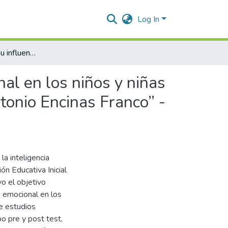
Log In
La bailoterapia y su influencia en la inteligencia emocional en los niños y niñas de 3 y 4 años de la Institución Educativa Inicial “José Antonio Encinas Franco” -Palmayocc Alta, 2022
nal en los niños y niñas
ntonio Encinas Franco” -
 la inteligencia
ón Educativa Inicial
o el objetivo
ia emocional en los
de estudios
o pre y post test,