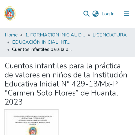
(current)
Log In
Communities
Home
1. FORMACIÓN INICIAL DOCENTE
LICENCIATURA
&
EDUCACIÓN INICIAL INTERCULTURAL BILINGUE FID
Collections
Cuentos infantiles para la práctica de valores en niños de la Institución Educativa Inicial N° 429-13/Mx-P “Carmen Soto Flores” de Huanta, 2023
All of DSpace
Cuentos infantiles para la práctica
de valores en niños de la Institución
Statistics
Educativa Inicial N° 429-13/Mx-P
“Carmen Soto Flores” de Huanta,
Reglamento
2023
Formatos
Manuales