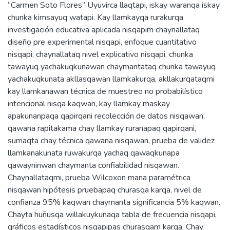
“Carmen Soto Flores” Uyuvirca llaqtapi, iskay waranqa iskay
chunka kimsayuq watapi. Kay llamkayqa rurakurqa
investigación educativa aplicada nisqapim chaynallataq
diseño pre experimental nisqapi, enfoque cuantitativo
nisqapi, chaynallataq nivel explicativo nisqapi, chunka
tawayuq yachakuqkunawan chaymantataq chunka tawayuq
yachakuqkunata akllasqawan llamkakurqa, akllakurqataqmi
kay llamkanawan técnica de muestreo no probabilístico
intencional nisqa kaqwan, kay llamkay maskay
apakunanpaqa qapirqani recolección de datos nisqawan,
qawana rapitakama chay llamkay ruranapaq qapirqani,
sumaqta chay técnica qawana nisqawan, prueba de validez
llamkanakunata ruwakurqa yachaq qawaqkunapa
qawayninwan chaymanta confiabilidad nisqawan.
Chaynallataqmi, prueba Wilcoxon mana paramétrica
nisqawan hipótesis pruebapaq churasqa karqa, nivel de
confianza 95% kaqwan chaymanta significancia 5% kaqwan.
Chayta huñusqa willakuykunaqa tabla de frecuencia nisqapi,
gráficos estadísticos nisqapipas churasqam karqa. Chay