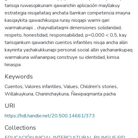
tarisqa ruwasqakunam qawarichin aplicación mayllakuy
estrategia nisqañataq anchata llamkan competencia imayna
kasqaykita qawachikuspa ruray nisqapi warmi qari
warmakunapi. , chaynallataqmi dimensiones solidaridad,
respeto, honestidad, responsabilidad, p=0,000 < 0,5, kay
tarisqankum qawarichin cuentos infantiles nisqa ancha allin
kayninta yachakukkunapi personal social allin yachanankupaq
warmakuna wiñananpaq construye su identidad, kimsa
hinaspa
Keywords
Cuentos
,
Valores infantiles
,
Values
,
Children's stories
,
Willakuykuna
,
Chaninchaykuna
,
Ñawpaqmanta pacha
URI
https://hdl.handle.net/20.500.14661/373
Collections
EDUCACIÓN INICIAL INTERCULTURAL BILINGUE FID