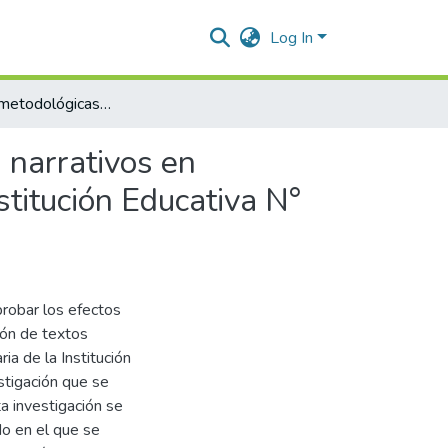
Log In
Estrategias metodológicas para la producción de textos narrativos en estudiantes del 4° grado de educación primaria de la Institución Educativa N° 38257/Mx-P “San Ramón”. Huanta -2024
 narrativos en
stitución Educativa N°
probar los efectos
ión de textos
ia de la Institución
tigación que se
ta investigación se
o en el que se