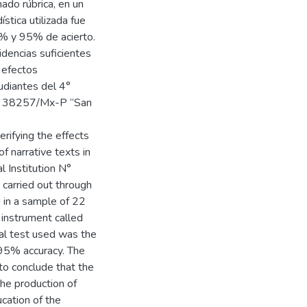
ado rúbrica, en un
stica utilizada fue
 5% y 95% de acierto.
dencias suficientes
 efectos
tudiantes del 4°
 N° 38257/Mx-P “San
rifying the effects
f narrative texts in
l Institution N°
arried out through
 in a sample of 22
 instrument called
cal test used was the
d 95% accuracy. The
to conclude that the
the production of
ucation of the