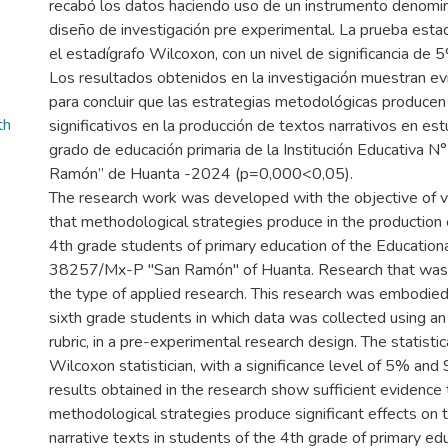
recabó los datos haciendo uso de un instrumento denomin
diseño de investigación pre experimental. La prueba estadí
el estadígrafo Wilcoxon, con un nivel de significancia de
Los resultados obtenidos en la investigación muestran evi
para concluir que las estrategias metodológicas producen
th
significativos en la producción de textos narrativos en es
grado de educación primaria de la Institución Educativa
Ramón” de Huanta -2024 (p=0,000<0,05).
The research work was developed with the objective of ve
that methodological strategies produce in the production o
4th grade students of primary education of the Educationa
38257/Mx-P "San Ramón" of Huanta. Research that was c
the type of applied research. This research was embodied
sixth grade students in which data was collected using an
rubric, in a pre-experimental research design. The statisti
Wilcoxon statistician, with a significance level of 5% an
results obtained in the research show sufficient evidence 
methodological strategies produce significant effects on 
narrative texts in students of the 4th grade of primary ed