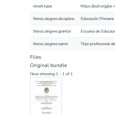
renati.type
https://purl.org/pe
thesis.degree.discipline
Educación Primaria I
thesis.degree.grantor
Escuela de Educaci
thesis.degree.name
Tíulo profesional de
Files
Original bundle
Now showing
1 - 1 of 1