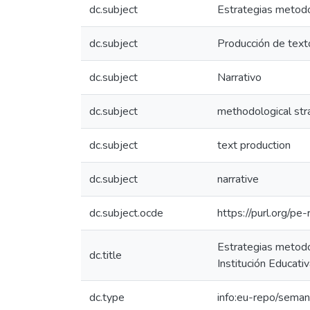
dc.subject
Estrategias metod
dc.subject
Producción de text
dc.subject
Narrativo
dc.subject
methodological str
dc.subject
text production
dc.subject
narrative
dc.subject.ocde
https://purl.org/p
Estrategias metodol
dc.title
Institución Educa
dc.type
info:eu-repo/seman