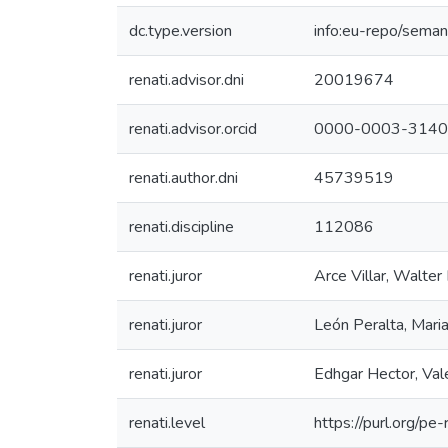
dc.type.version
info:eu-repo/seman
renati.advisor.dni
20019674
renati.advisor.orcid
0000-0003-3140
renati.author.dni
45739519
renati.discipline
112086
renati.juror
Arce Villar, Walter
renati.juror
León Peralta, Maria
renati.juror
Edhgar Hector, Vale
renati.level
https://purl.org/pe-