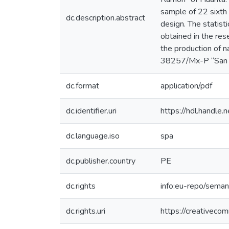
sample of 22 sixth 
dc.description.abstract
design. The statist
obtained in the res
the production of n
38257/Mx-P “San 
dc.format
application/pdf
dc.identifier.uri
https://hdl.handl
dc.language.iso
spa
dc.publisher.country
PE
dc.rights
info:eu-repo/sema
dc.rights.uri
https://creativeco