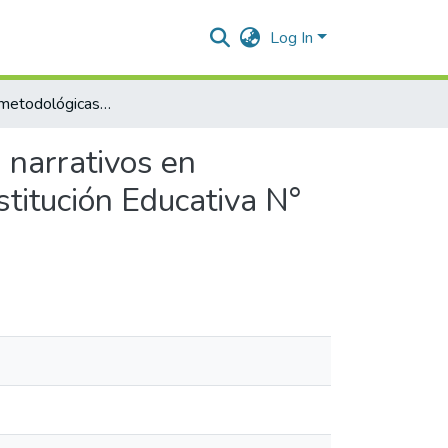
Log In
Estrategias metodológicas para la producción de textos narrativos en estudiantes del 4° grado de educación primaria de la Institución Educativa N° 38257/Mx-P “San Ramón”. Huanta -2024
 narrativos en
stitución Educativa N°