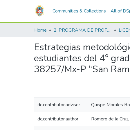
Communities & Collections
All of D
Home
2. PROGRAMA DE PROFESIONALIZACIÓN DOCENTE
LICE
Estrategias metodológic
estudiantes del 4° grad
38257/Mx-P “San Ramó
dc.contributor.advisor
Quispe Morales Ro
dc.contributor.author
Romero de la Cruz,