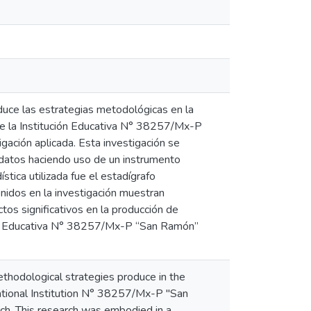
oduce las estrategias metodológicas en la
de la Institución Educativa N° 38257/Mx-P
gación aplicada. Esta investigación se
 datos haciendo uso de un instrumento
tica utilizada fue el estadígrafo
nidos en la investigación muestran
tos significativos en la producción de
ción Educativa N° 38257/Mx-P “San Ramón”
ethodological strategies produce in the
cational Institution N° 38257/Mx-P "San
ch. This research was embodied in a