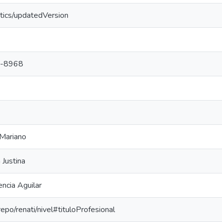
tics/updatedVersion
-8968
 Mariano
 Justina
ncia Aguilar
repo/renati/nivel#tituloProfesional