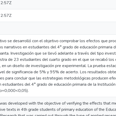
2:57Z
2:57Z
ativo se desarrolló con el objetivo comprobar los efectos que pr
os narrativos en estudiantes del 4° grado de educación primaria 
ta. Investigación que se llevó adelante a través del tipo investi
tra de 23 estudiantes del cuarto grado en el que se recabó los
 en un diseño de investigación pre experimental. La prueba estadís
vel de significancia de 5% y 95% de acierto. Los resultados obte
tes para concluir que las estrategias metodológicas producen efec
en estudiantes del 4° grado de educación primaria de la Institu
(p=0,000<0,05).
as developed with the objective of verifying the effects that m
tive texts in 4th grade students of primary education of the Edu
Research that was carried out through the type of applied resear