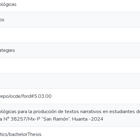
ológicas
os
ategies
e-repo/ocde/ford#5.03.00
ógicas para la producción de textos narrativos en estudiantes de
tiva N° 38257/Mx-P “San Ramón”. Huanta -2024
tics/bachelorThesis