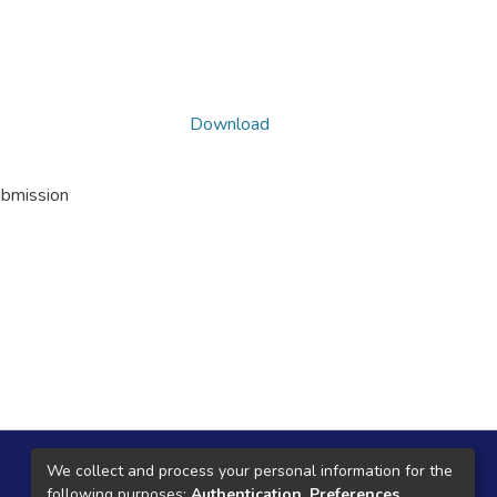
Download
ubmission
Local Central
We collect and process your personal information for the
following purposes:
Authentication, Preferences,