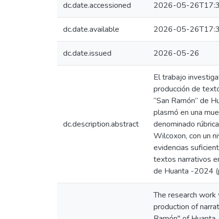
dc.date.accessioned
2026-05-26T17:3
dc.date.available
2026-05-26T17:3
dc.date.issued
2026-05-26
El trabajo investig
producción de text
“San Ramón” de Huan
plasmó en una mues
dc.description.abstract
denominado rúbrica,
Wilcoxon, con un ni
evidencias suficien
textos narrativos 
de Huanta -2024 
The research work w
production of narra
Ramón" of Huanta. 