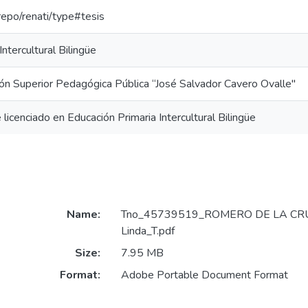
-repo/renati/type#tesis
ntercultural Bilingüe
ón Superior Pedagógica Pública “José Salvador Cavero Ovalle"
 licenciado en Educación Primaria Intercultural Bilingüe
Name:
Tno_45739519_ROMERO DE LA CRUZ
Linda_T.pdf
Size:
7.95 MB
Format:
Adobe Portable Document Format