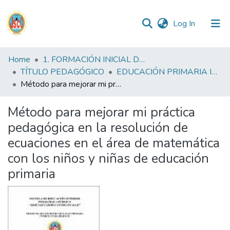
(current)
Log In
Communities
Home
1. FORMACIÓN INICIAL DOCENTE
&
TÍTULO PEDAGÓGICO
EDUCACIÓN PRIMARIA INTERCULTURAL BILINGUE FID
Collections
Método para mejorar mi práctica pedagógica en la resolución de ecuaciones en el área de matemática con los niños y niñas de educación primaria
All of DSpace
Método para mejorar mi práctica
pedagógica en la resolución de
Statistics
ecuaciones en el área de matemática
con los niños y niñas de educación
Reglamento
primaria
Formatos
Manuales